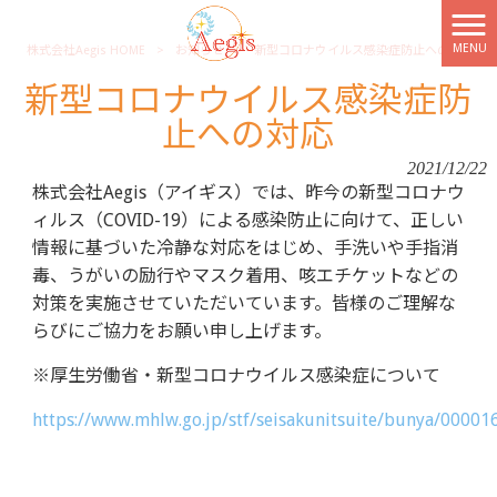
MENU
株式会社Aegis HOME
>
お知らせ
>
新型コロナウイルス感染症防止への対応
新型コロナウイルス感染症防
止への対応
2021/12/22
株式会社Aegis（アイギス）では、昨今の新型コロナウ
ィルス（COVID-19）による感染防止に向けて、正しい
情報に基づいた冷静な対応をはじめ、手洗いや手指消
毒、うがいの励行やマスク着用、咳エチケットなどの
対策を実施させていただいています。皆様のご理解な
らびにご協力をお願い申し上げます。
※厚生労働省・新型コロナウイルス感染症について
https://www.mhlw.go.jp/stf/seisakunitsuite/bunya/0000
コロナ 消毒 除菌対策 除菌スプレー 消毒スプレー
除菌グッズ 安全 肌にやさしいスプレー 天然