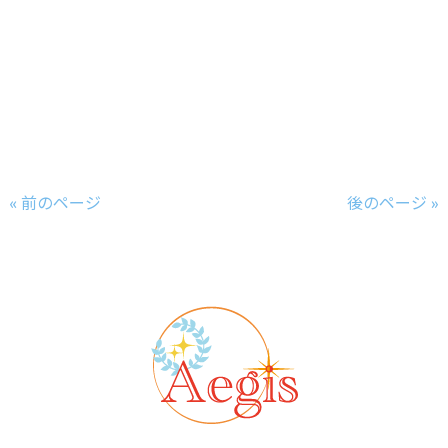
成分
除菌 抗菌 ペットにも安全 赤ちゃんに安全
アロマ 多機能スプレー 防虫スプレー 防カビスプレー 保湿 癒し
除菌施工会社 除菌業者 消毒業
者 八尾 空間除菌 株式会社Aegis 株式会社アイギス
ボタニカルコート 室内消毒 八尾市除菌 アルコール不使用 非塩素系 化学物質一切不使用 コロナ対
策 個人宅除菌 個人宅消毒 安心安全除菌スプレー
« 前のページ
後のページ »