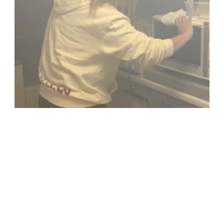
コロナ 消毒 除菌対策 除菌スプレー 消毒スプレー
除菌グッズ 安全 肌にやさしいスプレー 天然
成分
除菌 抗菌 ペットにも安全 赤ちゃんに安全
アロマ 多機能スプレー 防虫スプレー 防カビスプレー 保湿 癒し
除菌施工会社 除菌業者 消毒業
者 八尾 空間除菌 株式会社Aegis 株式会社アイギス
ボタニカルコート 室内消毒 八尾市除菌 アルコール不使用 非塩素系 化学物質一切不使用 コロナ対
策 個人宅除菌 個人宅消毒 安心安全除菌スプレー