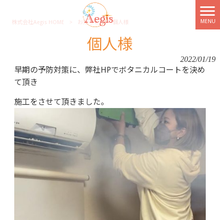
MENU
株式会社Aegis HOME
>
お知らせ
>
個人様
個人様
2022/01/19
早期の予防対策に、弊社HPでボタニカルコートを決め
て頂き
施工をさせて頂きました。