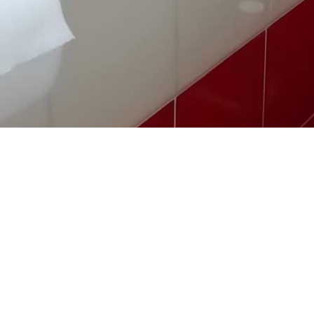
毒スプレー 除菌グッズ 安全 肌にやさしいスプレー 天然
ビスプレー 保湿 癒し 除菌施工会社 除菌業者 消毒業者 
アルコール不使用 非塩素系 化学物質一切不使用 コロナ対
毒スプレー